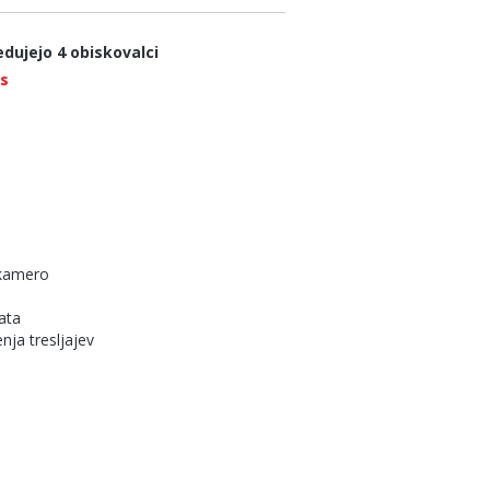
edujejo 4 obiskovalci
os
 kamero
ata
nja tresljajev