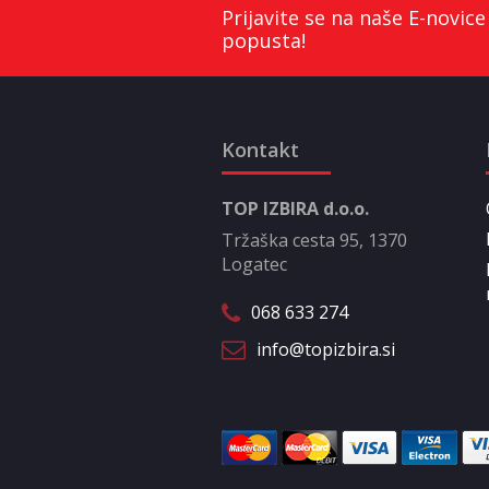
Prijavite se na naše E-novice
popusta!
Kontakt
TOP IZBIRA d.o.o.
Tržaška cesta 95, 1370
Logatec
068 633 274
info@topizbira.si