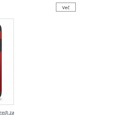
Več
red) za