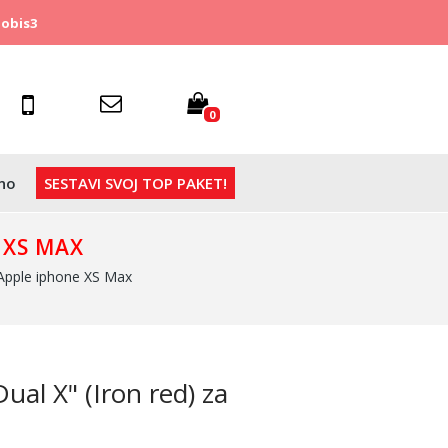
obis3
0
no
SESTAVI SVOJ TOP PAKET!
 XS MAX
 Apple iphone XS Max
ual X" (Iron red) za