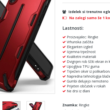
Izdelek si trenutno ogl
Na zalogi samo še 1 k
Lastnosti:
Proizvajalec: Ringke
Vrhunska zaščita
Eleganten izgled
Izjemna trpežnost
Kvalitetni materiali
Dvignjen rob ščiti ekran in
Upogljiva TPU guma
Trpežen okvir iz polikarbon
Napredna tehnologija blaže
Gumbi delujejo nemoteno
Prijeten občutek v rokah
Ne drsi iz dlani
Znamka:
Ringke