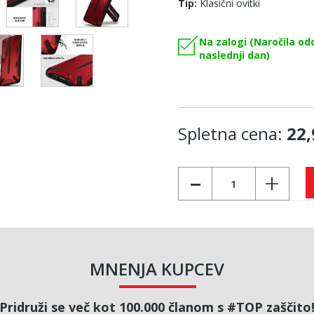
Tip:
Klasični ovitki
Na zalogi (Naročila od
naslednji dan)
Spletna cena:
22,
-
+
MNENJA KUPCEV
Pridruži se več kot 100.000 članom s #TOP zaščito