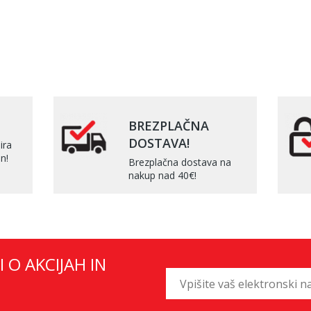
BREZPLAČNA
DOSTAVA!
ira
n!
Brezplačna dostava na
nakup nad 40€!
I O AKCIJAH IN