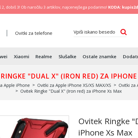
 2, dobiš 3! Ob naročilu 3 artiklov, najcenejšega podarimo!
KODA: kupis2d
Ovitki za telefone
wei
Xiaomi
Realme
Slušalke
Ostale znamke
Dodat
 RINGKE "DUAL X" (IRON RED) ZA IPHONE
za Apple iPhone
Ovitki za Apple iPhone XS/XS MAX/XS
Ovitki za
Ovitek Ringke "Dual X" (Iron red) za iPhone Xs Max
Ovitek Ringke "D
iPhone Xs Max