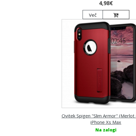
4,98€
Več
Ovitek Spigen "Slim Armor" (Merlot 
iPhone Xs Max
Na zalogi