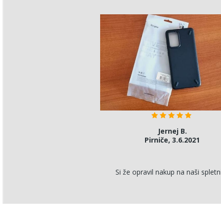
Nives D.
Jernej B.
ka, 9.5.2021
Pirniče, 3.6.2021
Si že opravil nakup na naši spletn