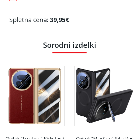
Spletna cena:
39,95€
Sorodni izdelki
Ovitek "Leather " Kickstand
Ovitek "MagSafe" (black) +