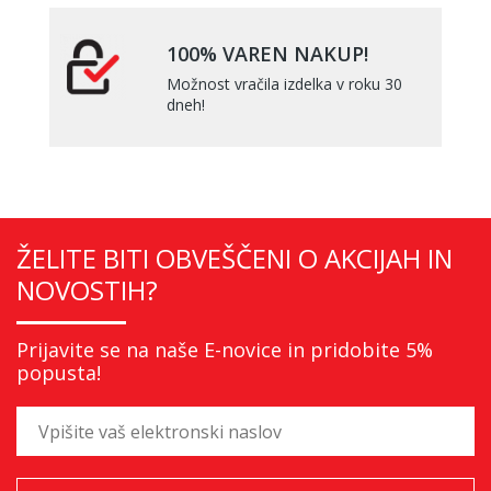
100% VAREN NAKUP!
Možnost vračila izdelka v roku 30
dneh!
ŽELITE BITI OBVEŠČENI O AKCIJAH IN
NOVOSTIH?
Prijavite se na naše E-novice in pridobite 5%
popusta!