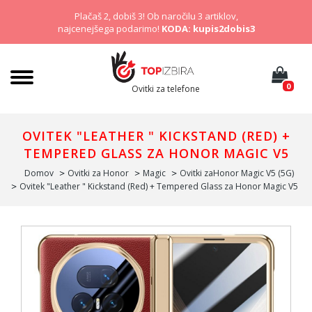
Plačaš 2, dobiš 3! Ob naročilu 3 artiklov,
najcenejšega podarimo!
KODA: kupis2dobis3
0
Ovitki za telefone
OVITEK "LEATHER " KICKSTAND (RED) +
TEMPERED GLASS ZA HONOR MAGIC V5
Domov
Ovitki za Honor
Magic
Ovitki zaHonor Magic V5 (5G)
Ovitek "Leather " Kickstand (Red) + Tempered Glass za Honor Magic V5