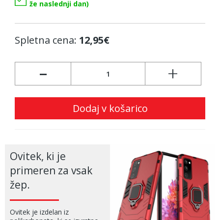
že naslednji dan)
Spletna cena:
12,95€
-
+
Dodaj v košarico
Ovitek, ki je
primeren za vsak
žep.
Ovitek je izdelan iz