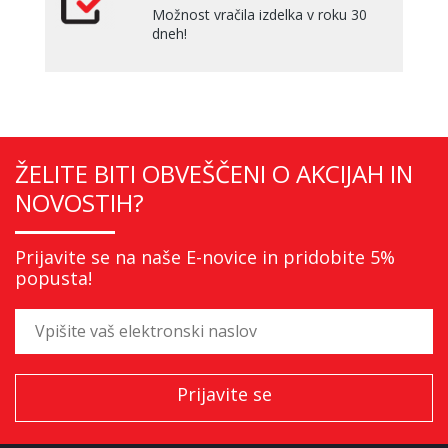
Možnost vračila izdelka v roku 30
dneh!
ŽELITE BITI OBVEŠČENI O AKCIJAH IN
NOVOSTIH?
Prijavite se na naše E-novice in pridobite 5%
popusta!