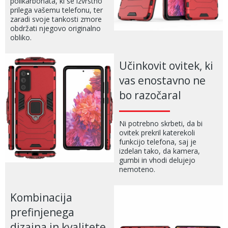
polikarbonata, ki se izvrstno
prilega vašemu telefonu, ter
zaradi svoje tankosti zmore
obdržati njegovo originalno
obliko.
Učinkovit ovitek, ki
vas enostavno ne
bo razočaral
Ni potrebno skrbeti, da bi
ovitek prekril katerekoli
funkcijo telefona, saj je
izdelan tako, da kamera,
gumbi in vhodi delujejo
nemoteno.
Kombinacija
prefinjenega
dizajna in kvalitete.