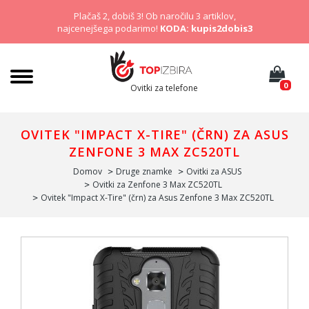
Plačaš 2, dobiš 3! Ob naročilu 3 artiklov,
najcenejšega podarimo!
KODA: kupis2dobis3
0
Ovitki za telefone
OVITEK "IMPACT X-TIRE" (ČRN) ZA ASUS
ZENFONE 3 MAX ZC520TL
Domov
Druge znamke
Ovitki za ASUS
Ovitki za Zenfone 3 Max ZC520TL
Ovitek "Impact X-Tire" (črn) za Asus Zenfone 3 Max ZC520TL