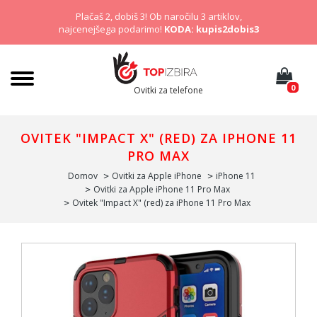
Plačaš 2, dobiš 3! Ob naročilu 3 artiklov,
najcenejšega podarimo!
KODA: kupis2dobis3
0
Ovitki za telefone
OVITEK "IMPACT X" (RED) ZA IPHONE 11
PRO MAX
Domov
Ovitki za Apple iPhone
iPhone 11
Ovitki za Apple iPhone 11 Pro Max
Ovitek "Impact X" (red) za iPhone 11 Pro Max