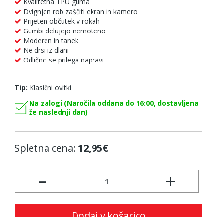
Kvalitetna TPU guma
Dvignjen rob zaščiti ekran in kamero
Prijeten občutek v rokah
Gumbi delujejo nemoteno
Moderen in tanek
Ne drsi iz dlani
Odlično se prilega napravi
Tip:
Klasični ovitki
Na zalogi (Naročila oddana do 16:00, dostavljena
že naslednji dan)
Spletna cena:
12,95€
-
+
Dodaj v košarico