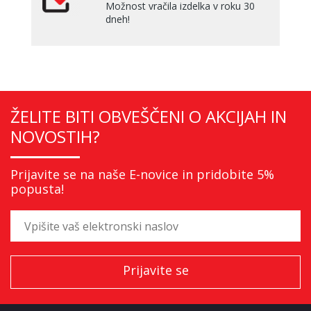
Možnost vračila izdelka v roku 30
dneh!
ŽELITE BITI OBVEŠČENI O AKCIJAH IN
NOVOSTIH?
Prijavite se na naše E-novice in pridobite 5%
popusta!