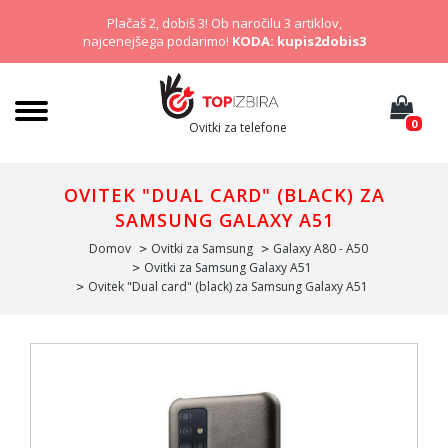
Plačaš 2, dobiš 3! Ob naročilu 3 artiklov,
najcenejšega podarimo!
KODA: kupis2dobis3
0
Ovitki za telefone
OVITEK "DUAL CARD" (BLACK) ZA
SAMSUNG GALAXY A51
Domov
Ovitki za Samsung
Galaxy A80 - A50
Ovitki za Samsung Galaxy A51
Ovitek "Dual card" (black) za Samsung Galaxy A51