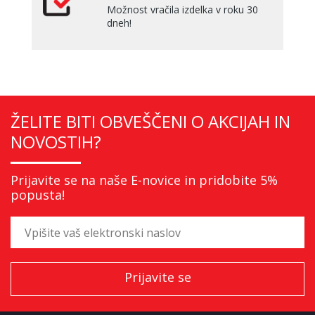
Možnost vračila izdelka v roku 30
dneh!
ŽELITE BITI OBVEŠČENI O AKCIJAH IN
NOVOSTIH?
Prijavite se na naše E-novice in pridobite 5%
popusta!