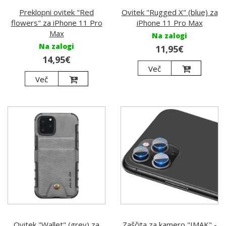
Preklopni ovitek "Red
Ovitek "Rugged X" (blue) za
flowers" za iPhone 11 Pro
iPhone 11 Pro Max
Max
Na zalogi
Na zalogi
11,95€
14,95€
Več
Več
Ovitek "Wallet" (grey) za
Zaščita za kamero "IMAK" -