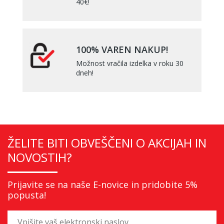
40€!
100% VAREN NAKUP!
Možnost vračila izdelka v roku 30
dneh!
ŽELITE BITI OBVEŠČENI O AKCIJAH IN
NOVOSTIH?
Prijavite se na naše E-novice in pridobite 5%
popusta!