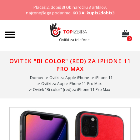
Plačaš 2, dobiš 3! Ob naročilu 3 artiklov,
najcenejšega podarimo!
KODA: kupis2dobis3
0
Ovitki za telefone
OVITEK "BI COLOR" (RED) ZA IPHONE 11
PRO MAX
Domov
Ovitki za Apple iPhone
iPhone 11
Ovitki za Apple iPhone 11 Pro Max
Ovitek "Bi color" (red) za iPhone 11 Pro Max