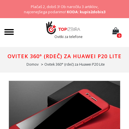
Plačaš 2, dobiš 3! Ob naročilu 3 artiklov,
najcenejšega podarimo!
KODA: kupis2dobis3
0
Ovitki za telefone
OVITEK 360° (RDEČ) ZA HUAWEI P20 LITE
Domov
Ovitek 360° (rdeč) za Huawei P20 Lite