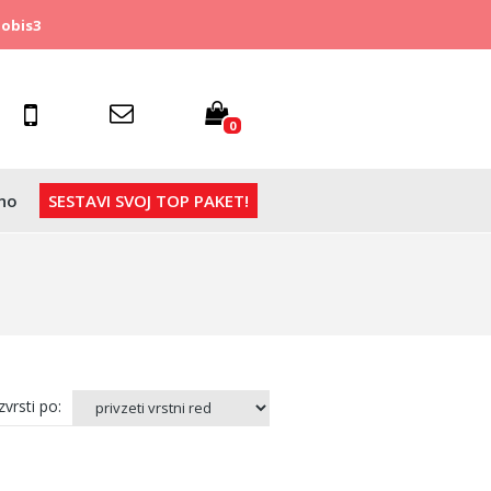
obis3
0
no
SESTAVI SVOJ TOP PAKET!
vrsti po: