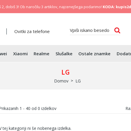
 2, dobiš 3! Ob naročilu 3 artiklov, najcenejšega podarimo!
KODA: kupis2d
Ovitki za telefone
wei
Xiaomi
Realme
Slušalke
Ostale znamke
Dodat
LG
Domov
LG
Prikazanih
1 - 40
od
0
izdelkov
Raz
V tej kategoriji ni še nobenega izdelka.