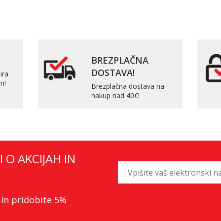
BREZPLAČNA
DOSTAVA!
ira
n!
Brezplačna dostava na
nakup nad 40€!
I O AKCIJAH IN
 in pridobite 5%