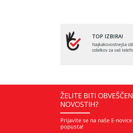
TOP IZBIRA!
Najkakovostnejša izb
izdelkov za vaš telefo
ŽELITE BITI OBVEŠČEN
NOVOSTIH?
Prijavite se na naše E-novice
popusta!