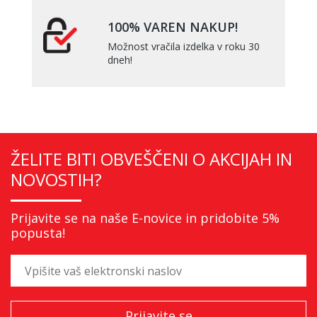
100% VAREN NAKUP!
Možnost vračila izdelka v roku 30
dneh!
ŽELITE BITI OBVEŠČENI O AKCIJAH IN
NOVOSTIH?
Prijavite se na naše E-novice in pridobite 5%
popusta!