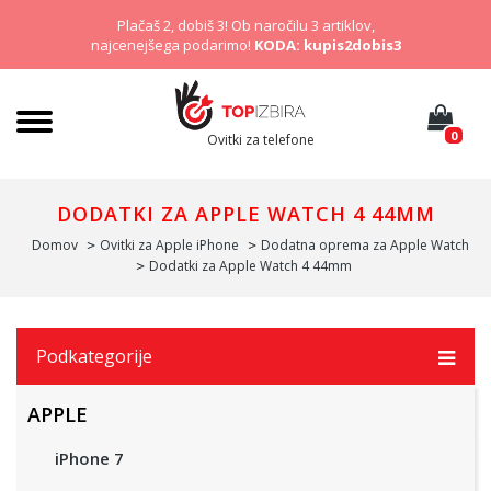
Plačaš 2, dobiš 3! Ob naročilu 3 artiklov,
najcenejšega podarimo!
KODA: kupis2dobis3
0
Ovitki za telefone
DODATKI ZA APPLE WATCH 4 44MM
Domov
Ovitki za Apple iPhone
Dodatna oprema za Apple Watch
Dodatki za Apple Watch 4 44mm
Podkategorije
APPLE
iPhone 7