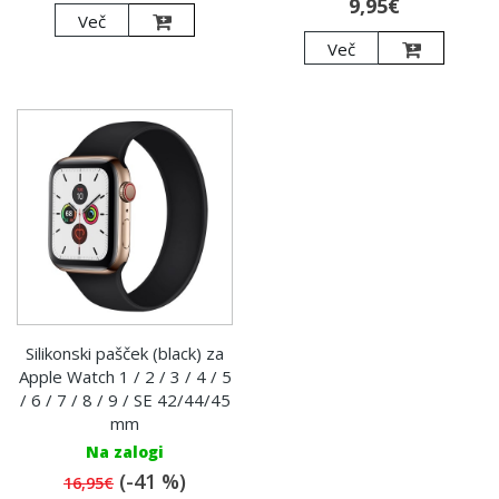
9,95€
Več
Več
Silikonski pašček (black) za
Apple Watch 1 / 2 / 3 / 4 / 5
/ 6 / 7 / 8 / 9 / SE 42/44/45
mm
Na zalogi
(-41 %)
16,95€