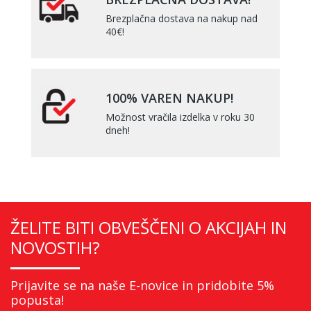
Brezplačna dostava na nakup nad
40€!
100% VAREN NAKUP!
Možnost vračila izdelka v roku 30
dneh!
ŽELITE BITI OBVEŠČENI O AKCIJAH IN
NOVOSTIH?
Prijavite se na naše E-novice in pridobite 5%
popusta!