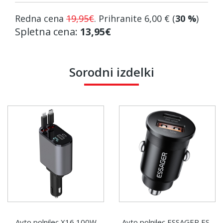
Redna cena
19,95€
. Prihranite
6,00 €
(
30 %
)
Spletna cena:
13,95€
Sorodni izdelki
Avto polnilec X16 100W
Avto polnilec ESSAGER ES-