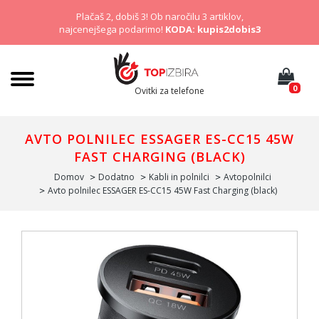
Plačaš 2, dobiš 3! Ob naročilu 3 artiklov,
najcenejšega podarimo!
KODA: kupis2dobis3
0
Ovitki za telefone
AVTO POLNILEC ESSAGER ES-CC15 45W
FAST CHARGING (BLACK)
Domov
Dodatno
Kabli in polnilci
Avtopolnilci
Avto polnilec ESSAGER ES-CC15 45W Fast Charging (black)