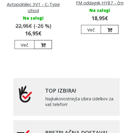
FM oddajnik HY87 - črn
Avtopolnilec 3V1 - C-Type
Na zalogi
izhod
18,95€
Na zalogi
22,95€
(-26 %)
Več
16,95€
Več
TOP IZBIRA!
Najkakovostnejša izbira izdelkov za
vaš telefon!
BREZPLAČNA DOSTAVA!