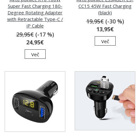
Super Fast Charging 180-
CC15 45W Fast Charging
Degree Rotating Adapter
(black)
with Retractable Type-C /
19,95€
(-30 %)
iP Cable
13,95€
29,95€
(-17 %)
Več
24,95€
Več