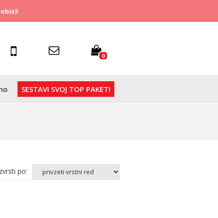
obis3
0
no
SESTAVI SVOJ TOP PAKET!
vrsti po: