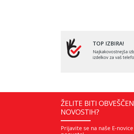
TOP IZBIRA!
Najkakovostnejša izb
izdelkov za vaš telefo
ŽELITE BITI OBVEŠČEN
NOVOSTIH?
Prijavite se na naše E-novice