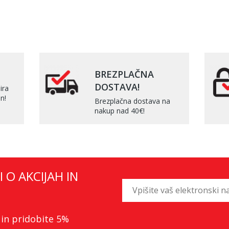
BREZPLAČNA
DOSTAVA!
ira
n!
Brezplačna dostava na
nakup nad 40€!
I O AKCIJAH IN
 in pridobite 5%