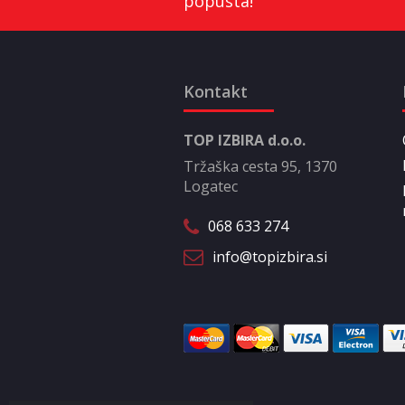
popusta!
Kontakt
TOP IZBIRA d.o.o.
Tržaška cesta 95, 1370
Logatec
068 633 274
info@topizbira.si