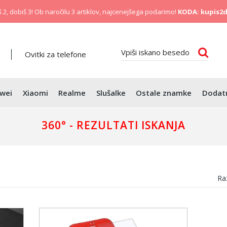
 2, dobiš 3! Ob naročilu 3 artiklov, najcenejšega podarimo!
KODA: kupis2d
Ovitki za telefone
wei
Xiaomi
Realme
Slušalke
Ostale znamke
Dodat
360° - REZULTATI ISKANJA
Raz