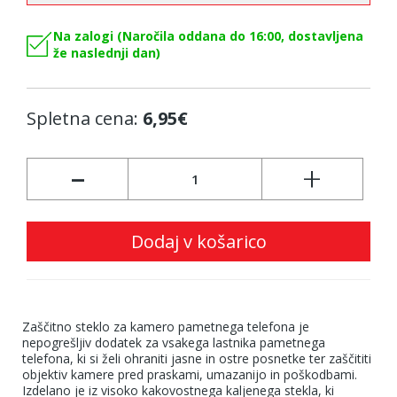
Na zalogi (Naročila oddana do 16:00, dostavljena
že naslednji dan)
Spletna cena:
6,95€
-
+
Dodaj v košarico
Zaščitno steklo za kamero pametnega telefona je
nepogrešljiv dodatek za vsakega lastnika pametnega
telefona, ki si želi ohraniti jasne in ostre posnetke ter zaščititi
objektiv kamere pred praskami, umazanijo in poškodbami.
Izdelano je iz visoko kakovostnega kaljenega stekla, ki