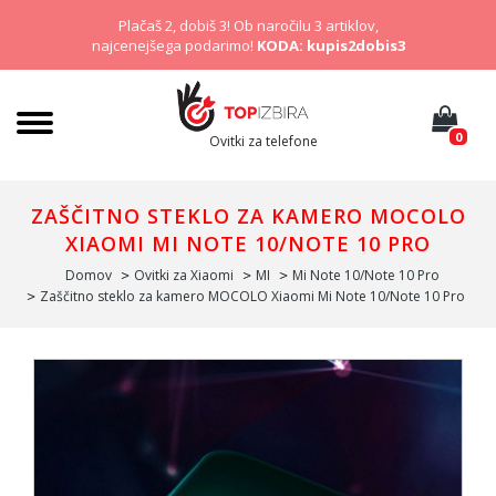
Plačaš 2, dobiš 3! Ob naročilu 3 artiklov,
najcenejšega podarimo!
KODA: kupis2dobis3
0
Ovitki za telefone
ZAŠČITNO STEKLO ZA KAMERO MOCOLO
XIAOMI MI NOTE 10/NOTE 10 PRO
Domov
Ovitki za Xiaomi
MI
Mi Note 10/Note 10 Pro
Zaščitno steklo za kamero MOCOLO Xiaomi Mi Note 10/Note 10 Pro