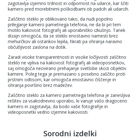
zagotavlja izjemno trdnost in odpornost na udarce, kar ščiti
kamero pred morebitnimi poškodbami ob padcih ali udarcih.
Zaščitno steklo je oblikovano tako, da nudi popolno
prileganje kamero pametnega telefona, ne da bi pri tem
motilo kakovost fotografij ali uporabniško izkušnjo. Tanek
dizajn omogoča, da se steklo enostavno namesti brez
mehurčkov ali ostankov lepila, hkrati pa ohranja naravno
občutljivost zaslona na dotik.
Zaradi visoke transparentnosti in visoke ločljivosti zaščitno
steklo ne vpliva na kakovost fotografij ali videoposnetkov,
saj omogoča neovirano prehajanje svetlobe skozi objektiv
kamere. Poleg tega je premazano s posebno zaščito proti
prstnim odtisom, kar omogoča enostavno čiščenje in
ohranja površino brez madežev.
Zaščitno steklo za kamero pametnega telefona je zanesljiva
rešitev za vsakodnevno uporabo, ki varuje vašo dragoceno
kamero in zagotavlja, da bodo vaše fotografije in
videoposnetki vedno izjemne kakovosti.
Sorodni izdelki