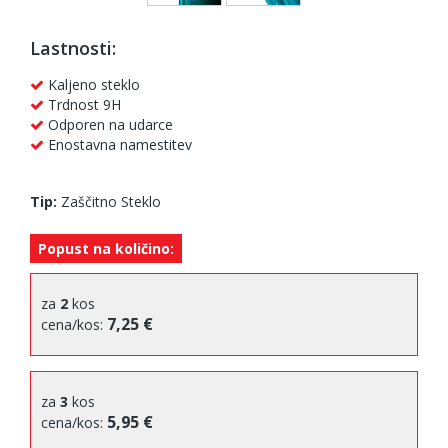
Lastnosti:
Kaljeno steklo
Trdnost 9H
Odporen na udarce
Enostavna namestitev
Tip:
Zaščitno Steklo
Popust na količino:
za
2
kos
7,25 €
cena/kos:
za
3
kos
5,95 €
cena/kos: