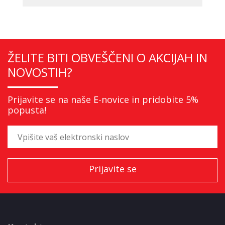
ŽELITE BITI OBVEŠČENI O AKCIJAH IN
NOVOSTIH?
Prijavite se na naše E-novice in pridobite 5%
popusta!