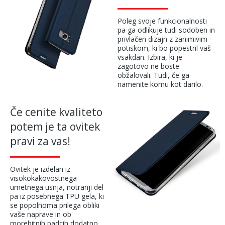
Poleg svoje funkcionalnosti
pa ga odlikuje tudi sodoben in
privlačen dizajn z zanimivim
potiskom, ki bo popestril vaš
vsakdan. Izbira, ki je
zagotovo ne boste
obžalovali. Tudi, če ga
namenite komu kot darilo.
Če cenite kvaliteto
potem je ta ovitek
pravi za vas!
Ovitek je izdelan iz
visokokakovostnega
umetnega usnja, notranji del
pa iz posebnega TPU gela, ki
se popolnoma prilega obliki
vaše naprave in ob
morebitnih padcih dodatno