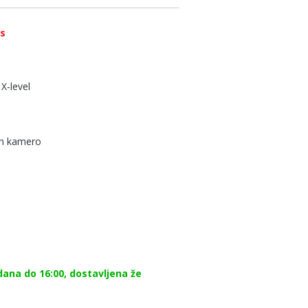
os
X-level
 in kamero
dana do 16:00, dostavljena že