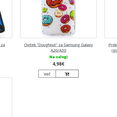
 za
Ovitek "Doughnut" za Samsung Galaxy
Prek
A20/A30
(g
Na zalogi
4,98€
Več