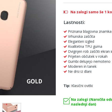
Na zalogi samo še 1 k
Lastnosti:
Priznana blagovna znamka 
Vrhunska zaščita
Eleganten izgled
Kvalitetna TPU guma
Dvignjen rob zaščiti ekran
Prijeten občutek v rokah
Gumbi delujejo nemoteno
Moderen in tanek
Ne drsi iz dlani
Tip:
Klasični ovitki
Na zalogi (Naročila od
naslednji dan)