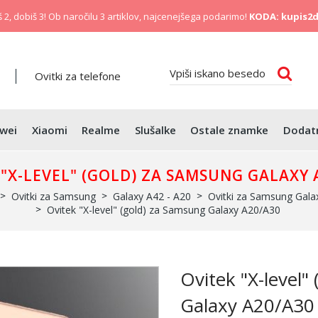
 2, dobiš 3! Ob naročilu 3 artiklov, najcenejšega podarimo!
KODA: kupis2d
Ovitki za telefone
wei
Xiaomi
Realme
Slušalke
Ostale znamke
Dodat
 "X-LEVEL" (GOLD) ZA SAMSUNG GALAXY 
Ovitki za Samsung
Galaxy A42 - A20
Ovitki za Samsung Gala
Ovitek "X-level" (gold) za Samsung Galaxy A20/A30
Ovitek "X-level"
Galaxy A20/A30