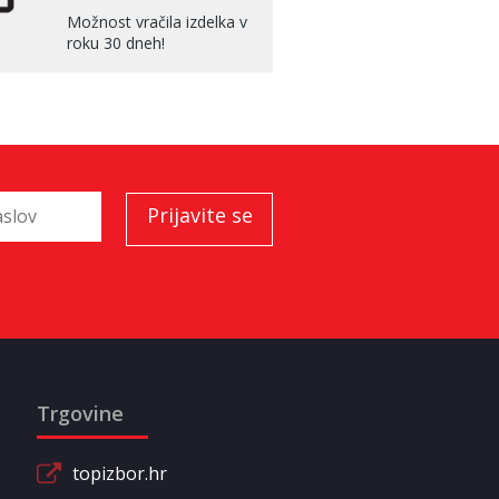
Možnost vračila izdelka v
roku 30 dneh!
Trgovine
topizbor.hr