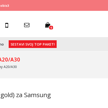
obis3
0
no
SESTAVI SVOJ TOP PAKET!
A20/A30
xy A20/A30
 (gold) za Samsung