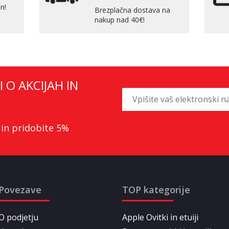
n!
Brezplačna dostava na
nakup nad 40€!
I O AKCIJAH IN
 in pridobite 5%
Povezave
TOP kategorije
O podjetju
Apple Ovitki in etuiji