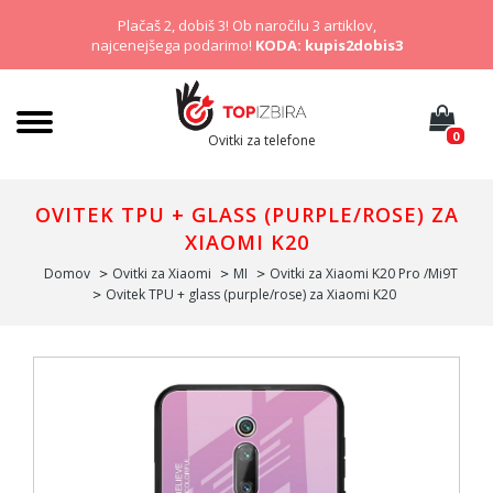
Plačaš 2, dobiš 3! Ob naročilu 3 artiklov,
najcenejšega podarimo!
KODA: kupis2dobis3
0
Ovitki za telefone
OVITEK TPU + GLASS (PURPLE/ROSE) ZA
XIAOMI K20
Domov
Ovitki za Xiaomi
MI
Ovitki za Xiaomi K20 Pro /Mi9T
Ovitek TPU + glass (purple/rose) za Xiaomi K20