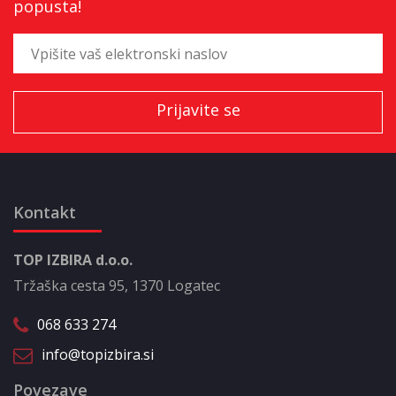
popusta!
Kontakt
TOP IZBIRA d.o.o.
Tržaška cesta 95, 1370 Logatec
068 633 274
info@topizbira.si
Povezave