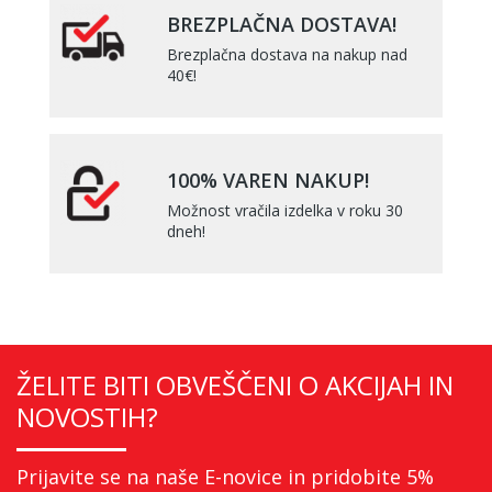
BREZPLAČNA DOSTAVA!
Brezplačna dostava na nakup nad
40€!
100% VAREN NAKUP!
Možnost vračila izdelka v roku 30
dneh!
ŽELITE BITI OBVEŠČENI O AKCIJAH IN
NOVOSTIH?
Prijavite se na naše E-novice in pridobite 5%