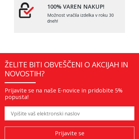
100% VAREN NAKUP!
Možnost vračila izdelka v roku 30
dneh!
ŽELITE BITI OBVEŠČENI O AKCIJAH IN
NOVOSTIH?
Prijavite se na naše E-novice in pridobite 5%
popusta!