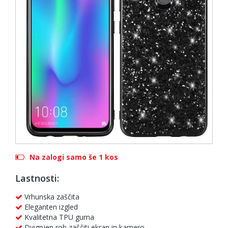
Na zalogi samo še 1 kos
Lastnosti:
Vrhunska zaščita
Eleganten izgled
Kvalitetna TPU guma
Dvignjen rob zaščiti ekran in kamero