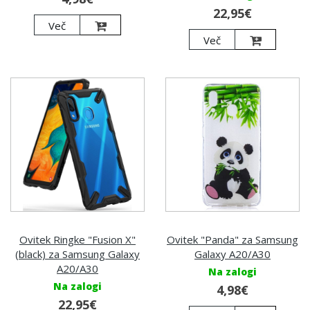
22,95€
Več
Več
Ovitek Ringke "Fusion X"
Ovitek "Panda" za Samsung
(black) za Samsung Galaxy
Galaxy A20/A30
A20/A30
Na zalogi
Na zalogi
4,98€
22,95€