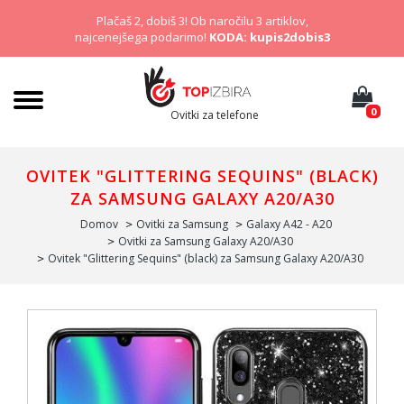
Plačaš 2, dobiš 3! Ob naročilu 3 artiklov,
najcenejšega podarimo!
KODA: kupis2dobis3
0
Ovitki za telefone
OVITEK "GLITTERING SEQUINS" (BLACK)
ZA SAMSUNG GALAXY A20/A30
Domov
Ovitki za Samsung
Galaxy A42 - A20
Ovitki za Samsung Galaxy A20/A30
Ovitek "Glittering Sequins" (black) za Samsung Galaxy A20/A30